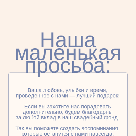
Подвердите
присутствие
Пожалуйста, дайте ответ до
10
октября
сможете ли вы
отпраздновать
свадьбу с нами
Присутствие:
Я рад/рада быть с вами
К сожалению, не смогу приехать
Я приду с сопровождением (Имя)