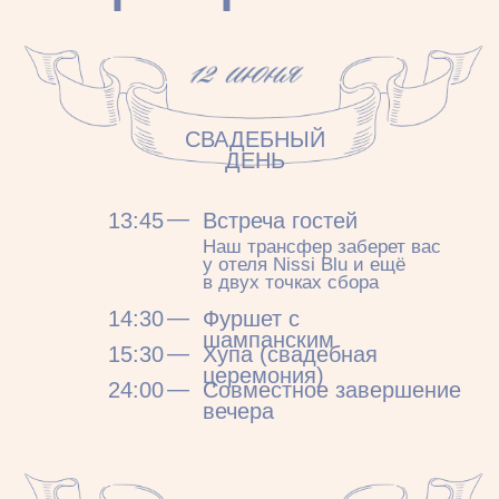
Вы будете неотразимы!
Наша
маленькая