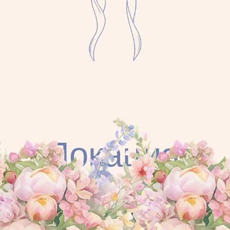
13
Beachclub,
июня
Lasmari Nissi
Avenue 99
Показать на карте
Программа
СВАДЕБНЫЙ
ДЕНЬ
—
13:45
Встреча гостей
Наш трансфер заберет вас
у отеля Nissi Blu и ещё
в двух точках сбора