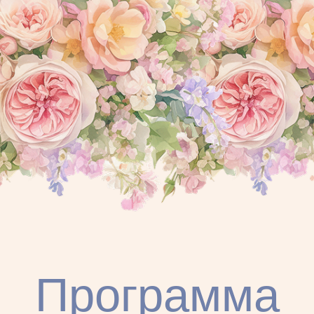
—
14:30
Фуршет с
шампанским
—
15:30
Хупа (свадебная
церемония)
—
24:00
Совместное завершение
вечера
НА СЛЕДУЮЩИЙ
ДЕНЬ
—
с 12:00
Завтрак после
веселья на пляже
Дресс-код
Мы продумали наш праздник
до мелочей и будем счастливы, если
вы поддержите цветовую гамму
и атмосферу в своих нарядах. Уверены,