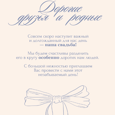
Локация
12
The Cupule
июня
Kavo Gkreko 80
Айя-Напа —
Кипр
Показать на карте