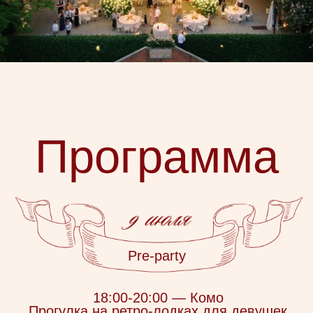
—
14:30
Сбор гостей
—
15:00
Церемония
—
16:00
Аперитив
—
18:00
Открытие
свадебного
ужина
—
20:30
Танцуем,
чествуем любовь
—
23:00
Завершение
вечера, гости
отправляются
отдыхать
After-party
—
Трансфер для
13:30
гостей от отеля
до виллы
—
14:00
Сбор гостей,
After-party у бассейна
—
17:00
Завершение,
трансфер в Комо