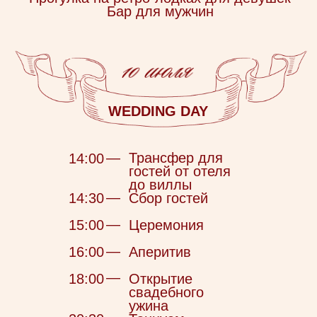
Дресс-код
Мы будем благодарны, если вы
поддержите стилистику old money и
цветовую гамму нашей свадьбы в своих
нарядах
Оттенки: коричневый, зеленый,
розовый, бежевый и шампань