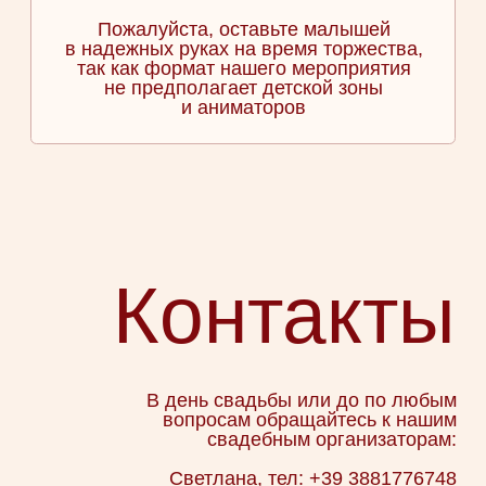
Нужен ли вам визажист?
Полный образ (макияж+прическа) — 180€
Да
Нет
Предпочтение по горячему:
Мясо
Рыба
Вегетарианское блюдо
Если у вас есть аллергии на продукты,
пожалуйста, укажите их в поле ниже