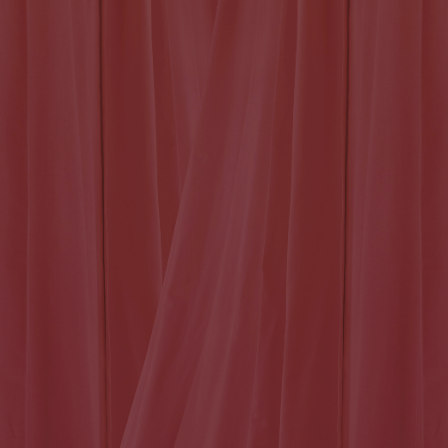
welcome to our love story
welcome to our love story
welcome to our love stor
Геннадий
Елизавета