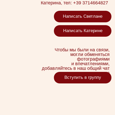
Отправить
Будем рады видеть
вас на свадьбе!
Геннадий и Елизавета🤍
Полезная
информация
Мы рады приветствовать вас на нашем
торжестве и хотим предложить
несколько советов и рекомендаций, чем
заняться, что посмотреть и попробовать
в этом прекрасном регионе Италии.
Кликайте на разделы, чтобы
ознакомиться с информацией.