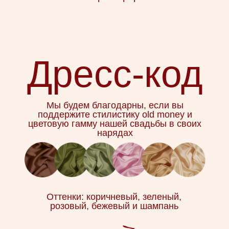
нашу свадьбу. Если захотите сделать
подарок,
мы с радостью примем ваш вклад
в наш семейный бюджет
Пожалуйста, оставьте малышей
в надежных руках на время торжества,
так как формат нашего мероприятия
не предполагает детской зоны
и аниматоров
Контакты
В день свадьбы или до по любым
вопросам обращайтесь к нашим
свадебным организаторам:
Светлана, тел: +39 3881776748
Катерина, тел: +39 3714664827
Написать Светлане