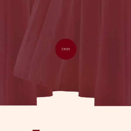
Для полного
погружения в атмосферу,
включите музыку
и листайте вниз
Дорогие
родные и
друзья
Совсем скоро состоится наша свадьба.
Мы счастливы пригласить вас
отпраздновать с нами самое важное
событие в нашей жизни — в самом
прекрасном месте на земле.
Это будут три дня счастья, танцев
и объятий. Три дня любви, которые хочется
разделить вместе с вами.