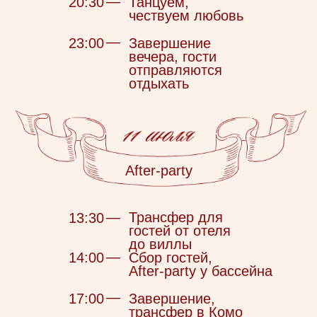
Мы мечтаем, чтобы в этот день
всё было гармонично — и атмосфера, и вы,
и фото! Пожалуйста, воздержитесь от ярких
принтов и спортивных образов
P. S.: Белый — традиционно цвет для Невесты,
а черный пусть останется за Женихом
Пожелания
Самое важное для нас — это то, что
мы
можем вместе с вами отпраздновать