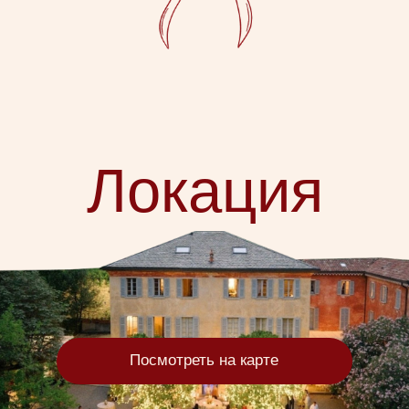
Программа
Pre-party
18:00-20:00 — Комо
Прогулка на ретро-лодках для девушек
Бар для мужчин
WEDDING DAY
—
Трансфер для
14:00
гостей от отеля
до виллы