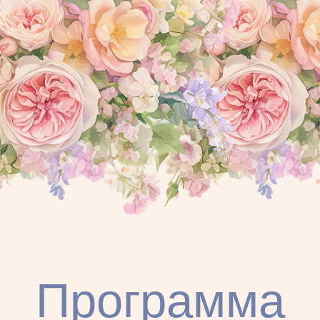
—
14:30
Фуршет с
шампанским
—
15:30
Хупа (свадебная
церемония)
—
24:00
Совместное завершение
вечера
НА СЛЕДУЮЩИЙ
ДЕНЬ
—
с 12:00
Завтрак после
веселья на пляже
Дресс-код
Мы продумали наш праздник
до мелочей и будем счастливы, если
вы поддержите цветовую гамму
и атмосферу в своих нарядах. Уверены,