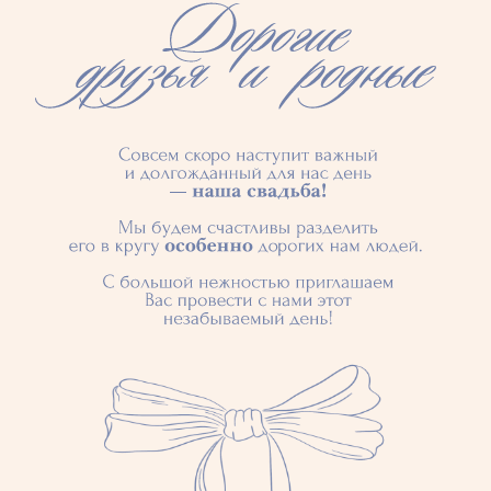
Локация
12
The Cupule
июня
Kavo Gkreko 80
Айя-Напа —
Кипр
Показать на карте