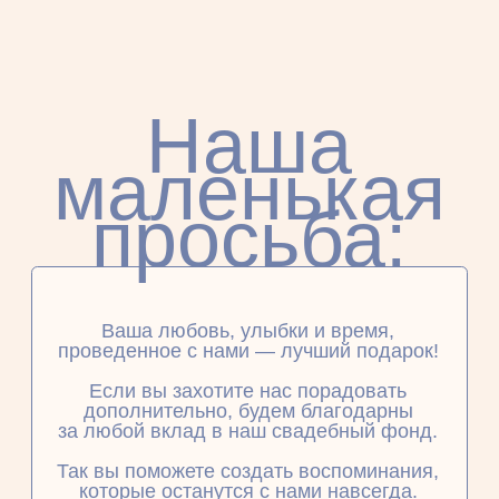
Подвердите
присутствие
Пожалуйста, дайте ответ до
10
октября
сможете ли вы
отпраздновать
свадьбу с нами
Присутствие:
Я рад/рада быть с вами
К сожалению, не смогу приехать