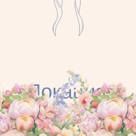
13
Beachclub,
июня
Lasmari Nissi
Avenue 99
Показать на карте
Программа
СВАДЕБНЫЙ
ДЕНЬ
—
13:45
Встреча гостей
Наш трансфер заберет вас
у отеля Nissi Blu и ещё
в двух точках сбора