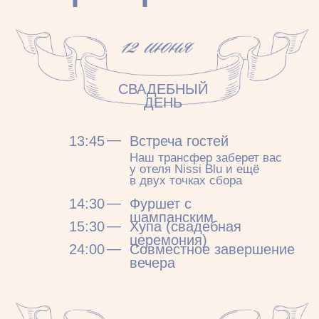
Вы будете неотразимы!
Наша
маленькая